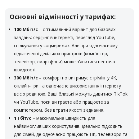
85а (ринок)
с. Маяки. Магазин “Смайл”, вул. Богачова, 85а (ринок)
Основні відмінності у тарифах:
с. Маяки. Магазин «Автозапчастини» навпроти ринку
100 Мбіт/с
– оптимальний варіант для базових
с. Молога. Магазин «Мандарин», вул. Кишинівська, 6а
с. Надлиманське. Магазин «Овідій»
завдань: серфінг в інтернеті, перегляд YouTube,
с. Дослідне. Магазин «Бар»
спілкування у соцмережах. Але при одночасному
с. Піонерське (с.Виноградне) Магазин ПП «У
підключенні декількох пристроїв (комп’ютер,
Олексієнка»
телевізор, смартфони) може з’явитися нестача
с. Секретарівка. Магазин(Продукти), вул. Гагаріна, 140
швидкості.
с. Семенівка. (ПП Зайцев) Бар «Катруся», вул.
300 Мбіт/с
– комфортно витримує стрімінг у 4K,
Кишенівська, 1
онлайн-ігри та одночасне використання інтернету
с. Староказаче. Магазин “Фотомагазин”, вул.
всією родиною. Ваші близькі можуть дивитися TikTok
Горького, 22/2
чи YouTube, поки ви граєте або працюєте за
с. Степанівка. Магазин ПП «Лосєв», Маназін ПП
комп’ютером, без втрати якості з’єднання.
«Новицька»
1 Гбіт/с
– максимальна швидкість для
с. Троїцьке. в універсамі «Троїцький», вул. Перемоги,
найвимогливіших користувачів. Ідеально підходить
29
с. Удобне. Магазин СПД Андронніков, вул.
для сімей, де одночасно працюють ПК, телевізори та