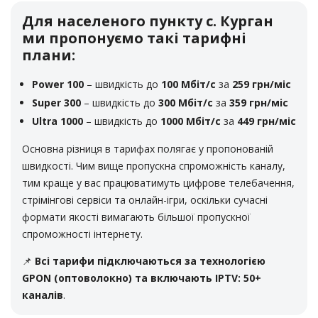
дорога, 20 (відділ «Ремонт одягу» Пн-Сб)
Для населеного пункту с. Курган
с. Василівка, маг. «Все для дому» ПП Негріненко
ми пропонуємо такі тарифні
м. Велика Михайлівка, універсам “Престиж”.
плани:
с. Градениці. Магазин (Попова), вул. Леніна,
с. Градениці. Магазин (Лелека), вул. Леніна,
Power 100
– швидкість до
100 Мбіт/с
за
259 грн/міс
с. Градениці. Магазин «Продукти»(Байова), вул. Леніна,
Super 300
– швидкість до
300 Мбіт/с
за
359 грн/міс
99
Ultra 1000
– швидкість до
1000 Мбіт/с
за
449 грн/міс
с. Захарівка (Фрунзівка). Магазин «Універмаг»
с. Козацьке. Магазин «ПП Бузила», вул. Міщенка, 6
Основна різниця в тарифах полягає у пропонованій
с. Козацьке. Магазин “Продукти”, вул. Міщенка, 2
швидкості. Чим вище пропускна спроможність каналу,
с. Кам’янка, магазин. «Бомок»
тим краще у вас працюватимуть цифрове телебачення,
с. Кам’янка, магазин. “Аптека”
стрімінгові сервіси та онлайн-ігри, оскільки сучасні
с. Червона Коса. Магазин «Ніка»(Дядя Федя), вул.
формати якості вимагають більшої пропускної
Мічуріна, 18а
спроможності інтернету.
с. Лиманське, Магазин «Золотий ключик», ДОС 150, 1
📌
Всі тарифи підключаються за технологією
поверх
GPON (оптоволокно) та включають IPTV: 50+
с. Маразліївка, -> с.Олексіївка, вул. Нижня 32, маг.
каналів
.
«Затишок»
с. Маяки. Магазин “Мобільні телефони”, вул. Богачова,