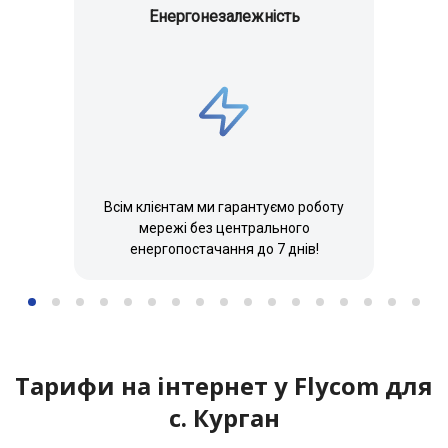
Енергонезалежність
Всім клієнтам ми гарантуємо роботу
мережі без центрального
енергопостачання до 7 днів!
Адреса реалізації карток:
м. Біляївка. Магазин “MobiLand”, вул. Леніна, 129
сел. Ілліча(Біляївка). Магазин «Універсам» СПД
Шевченка, вул. Садова, 2а
с. В.Дальник. Магазин “Продукти”, вул. Шкільна, 26а
Тарифи на інтернет у Flycom для
с. В.Дальник. Магазин «Магазин», 1-й пров. Шевченка,
с. Курган
1-а
с. В.Дальник. Магазин «Подарунки та Квіти», Маяцька