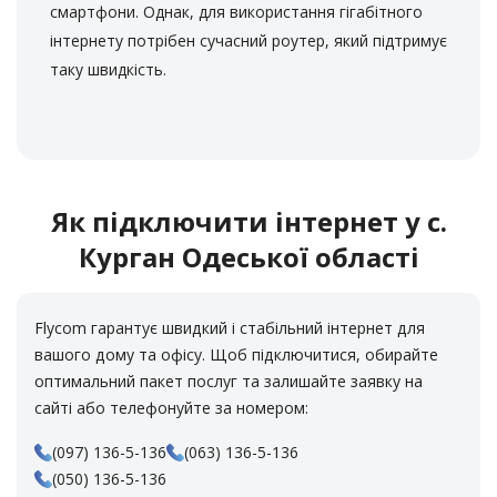
Кочубинського, 61а
смартфони. Однак, для використання гігабітного
с. Щербанка. Магазин «Продукти» (біля бару), вул.
інтернету потрібен сучасний роутер, який підтримує
Суворова
таку швидкість.
с. Яськи. Універсам “АННА”, вул. Леніна, 79
Як підключити інтернет у с.
Курган Одеської області
Flycom гарантує швидкий і стабільний інтернет для
вашого дому та офісу.
Щоб підключитися, обирайте
оптимальний пакет послуг та залишайте заявку на
сайті або телефонуйте за номером:
(097) 136-5-136
(063) 136-5-136
(050) 136-5-136