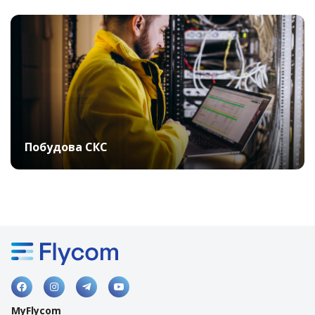
Побудова СКС




MyFlycom