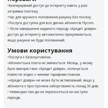
​•​Безперервний доступ до інтернету навіть у разі
Адреса реалізації карток:
затримки платежу.
м. Біляївка. Магазин “MobiLand”, вул. Леніна, 129
​•​Час для зручного поповнення рахунку без поспіху.
сел. Ілліча(Біляївка). Магазин «Універсам» СПД
​•​Послуга доступна для всіх діючих абонентів Flycom.
Шевченка, вул. Садова, 2а
• Після завершення наданого періоду «Кредит довіри»
с. В.Дальник. Магазин “Продукти”, вул. Шкільна, 26а
доступ до інтернету автоматично призупиняється,
с. В.Дальник. Магазин «Магазин», 1-й пров. Шевченка,
якщо рахунок не буде поповнений.
1-а
с. В.Дальник. Магазин «Подарунки та Квіти», Маяцька
Умови користування
дорога, 20 (відділ «Ремонт одягу» Пн-Сб)
•Послуга є безкоштовною.
с. Василівка, маг. «Все для дому» ПП Негріненко
•Абонентська плата не змінюється. Місяць, у якому
м. Велика Михайлівка, універсам “Престиж”.
було використано «Кредит довіри», оплачується
с. Градениці. Магазин (Попова), вул. Леніна,
повністю згідно з чинним тарифним планом.
с. Градениці. Магазин (Лелека), вул. Леніна,
•«Кредит довіри» не може бути активований, якщо у
с. Градениці. Магазин «Продукти»(Байова), вул. Леніна,
абонента є прострочена заборгованість понад 30 днів.
99
• Невикористані дні не переносяться на наступні
с. Захарівка (Фрунзівка). Магазин «Універмаг»
періоди.
с. Козацьке. Магазин «ПП Бузила», вул. Міщенка, 6
с. Козацьке. Магазин “Продукти”, вул. Міщенка, 2