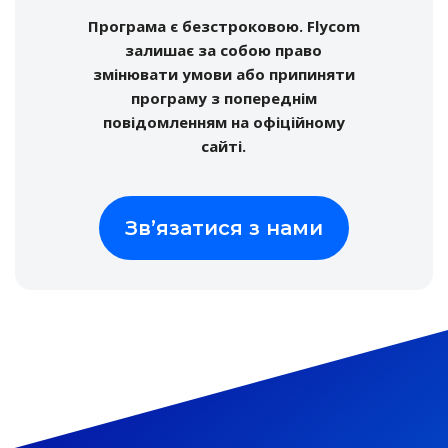
с. Кам’янка, магазин. «Бомок»
Програма є безстроковою. Flycom
с. Кам’янка, магазин. “Аптека”
залишає за собою право
с. Червона Коса. Магазин «Ніка»(Дядя Федя), вул.
змінювати умови або припиняти
Мічуріна, 18а
програму з попереднім
с. Лиманське, Магазин «Золотий ключик», ДОС 150, 1
повідомленням на офіційному
поверх
сайті.
с. Маразліївка, -> с.Олексіївка, вул. Нижня 32, маг.
«Затишок»
с. Маяки. Магазин “Мобільні телефони”, вул. Богачова,
Зв’язатися з нами
85а (ринок)
с. Маяки. Магазин “Смайл”, вул. Богачова, 85а (ринок)
с. Маяки. Магазин «Автозапчастини» навпроти ринку
с. Молога. Магазин «Мандарин», вул. Кишинівська, 6а
с. Надлиманське. Магазин «Овідій»
с. Дослідне. Магазин «Бар»
с. Піонерське (с.Виноградне) Магазин ПП «У
Олексієнка»
с. Секретарівка. Магазин(Продукти), вул. Гагаріна, 140
с. Семенівка. (ПП Зайцев) Бар «Катруся», вул.