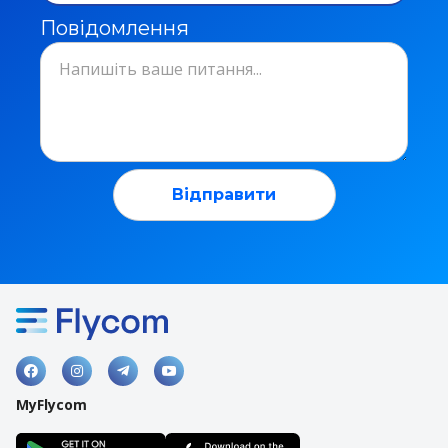
Повідомлення




MyFlycom