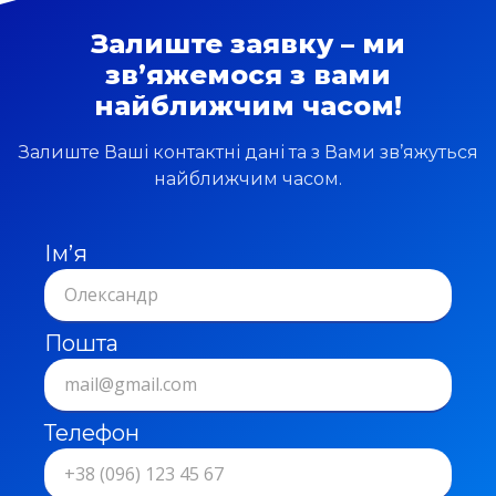
Кишенівська, 1
Залиште заявку – ми
с. Староказаче. Магазин “Фотомагазин”, вул.
зв’яжемося з вами
Горького, 22/2
найближчим часом!
с. Степанівка. Магазин ПП «Лосєв», Маназін ПП
«Новицька»
Залиште Ваші контактні дані та з Вами зв’яжуться
с. Троїцьке. в універсамі «Троїцький», вул. Перемоги,
найближчим часом.
29
с. Удобне. Магазин СПД Андронніков, вул.
Кочубинського, 61а
Ім’я
с. Щербанка. Магазин «Продукти» (біля бару), вул.
Суворова
с. Яськи. Універсам “АННА”, вул. Леніна, 79
Пошта
Телефон