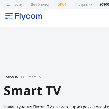
Для дому
Для бізнесу
GPON
Підтримка
(0800
Головна
>>
Smart TV
Smart TV
Налаштування Flycom-TV на смарт-пристроях (телевіз