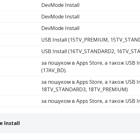
DevMode Install
DevMode Install
DevMode Install
USB Install (15TV_PREMIUM, 15TV_STA
USB Install (16TV_STANDARD2, 16TV_S
за пошуком в Apps Store, а також USB I
(17AV_BD).
Адреса реалізації карток:
за пошуком в Apps Store, а також USB 
м. Біляївка. Магазин “MobiLand”, вул. Леніна, 129
18TV_STANDARD3, 18TV_PREMIUM)
сел. Ілліча(Біляївка). Магазин «Універсам» СПД
Шевченка, вул. Садова, 2а
за пошуком в Apps Store, а також USB In
с. В.Дальник. Магазин “Продукти”, вул. Шкільна, 26а
с. В.Дальник. Магазин «Магазин», 1-й пров. Шевченка,
1-а
 Install
с. В.Дальник. Магазин «Подарунки та Квіти», Маяцька
дорога, 20 (відділ «Ремонт одягу» Пн-Сб)