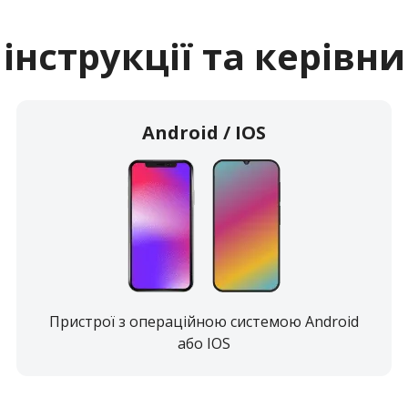
с. Щербанка. Магазин «Продукти» (біля бару), вул.
Суворова
 інструкції та керівн
с. Яськи. Універсам “АННА”, вул. Леніна, 79
Android / IOS
Пристрої з операційною системою Android
або IOS