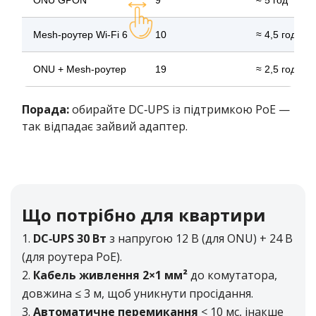
с. Семенівка. (ПП Зайцев) Бар «Катруся», вул.
Кишенівська, 1
Mesh‑роутер Wi‑Fi 6
10
≈ 4,5 год
с. Староказаче. Магазин “Фотомагазин”, вул.
Горького, 22/2
ONU + Mesh‑роутер
19
≈ 2,5 год
с. Степанівка. Магазин ПП «Лосєв», Маназін ПП
«Новицька»
с. Троїцьке. в універсамі «Троїцький», вул. Перемоги,
Порада:
обирайте DC‑UPS із підтримкою PoE —
29
так відпадає зайвий адаптер.
с. Удобне. Магазин СПД Андронніков, вул.
Кочубинського, 61а
с. Щербанка. Магазин «Продукти» (біля бару), вул.
Суворова
с. Яськи. Універсам “АННА”, вул. Леніна, 79
Що потрібно для квартири
DC‑UPS 30 Вт
з напругою 12 В (для ONU) + 24 В
(для роутера PoE).
Кабель живлення 2×1 мм²
до комутатора,
довжина ≤ 3 м, щоб уникнути просідання.
Автоматичне перемикання
< 10 мс, інакше