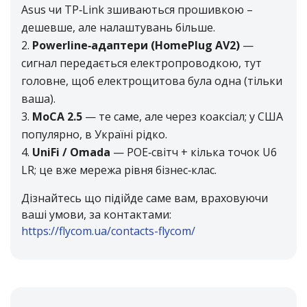
Asus чи TP‑Link зшиваються прошивкою –
дешевше, але налаштувань більше.
Powerline‑адаптери (HomePlug AV2)
—
сигнал передається електропроводкою, тут
головне, щоб електрощитова була одна (тільки
ваша).
MoCA 2.5
— те саме, але через коаксіал; у США
популярно, в Україні рідко.
UniFi / Omada
— POE‑світч + кілька точок U6
LR; це вже мережа рівня бізнес‑клас.
Дізнайтесь що підійде саме вам, враховуючи
ваші умови, за контактами:
https://flycom.ua/contacts-flycom/