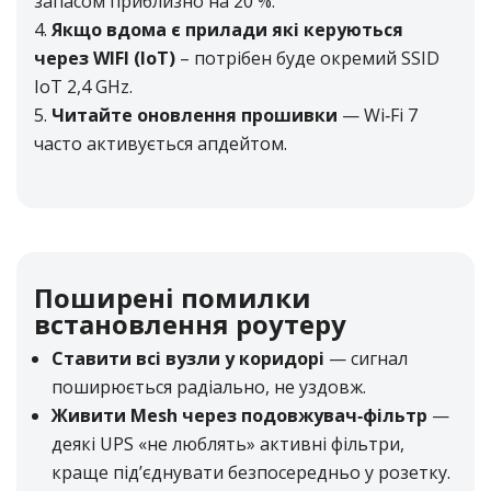
запасом приблизно на 20 %.
Якщо вдома є прилади які керуються
через WIFI (IoT)
– потрібен буде окремий SSID
IoT 2,4 GHz.
Читайте оновлення прошивки
— Wi‑Fi 7
часто активується апдейтом.
Поширені помилки
встановлення роутеру
Ставити всі вузли у коридорі
— сигнал
поширюється радіально, не уздовж.
Живити Mesh через подовжувач‑фільтр
—
деякі UPS «не люблять» активні фільтри,
краще під’єднувати безпосередньо у розетку.