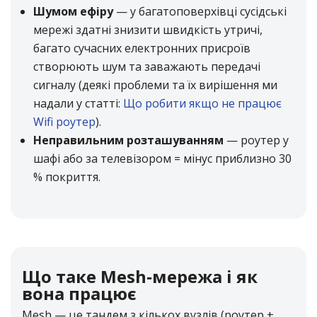
Шумом ефіру
— у багатоповерхівці сусідські
мережі здатні знизити швидкість утричі,
багато сучасних електронних присроїв
створюють шум та заважають передачі
сигналу (деякі проблеми та їх вирішення ми
надали у статті:
Що робити якщо не працює
Wifi роутер
).
Неправильним розташуванням
— роутер у
шафі або за телевізором = мінус приблизно 30
% покриття.
Що таке Mesh‑мережа і як
вона працює
Mesh — це тандем з кількох вузлів (роутер +