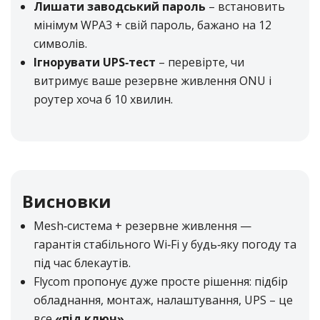
Лишати заводський пароль
– встановить
мінімум WPA3 + свій пароль, бажано на 12
символів.
Ігнорувати UPS‑тест
– перевірте, чи
витримує ваше резервне живлення ONU і
роутер хоча б 10 хвилин.
Висновки
Mesh‑система + резервне живлення —
гарантія стабільного Wi‑Fi у будь‑яку погоду та
під час блекаутів.
Flycom пропонує дуже просте рішення: підбір
обладнання, монтаж, налаштування, UPS – це
все
«під ключ»
.