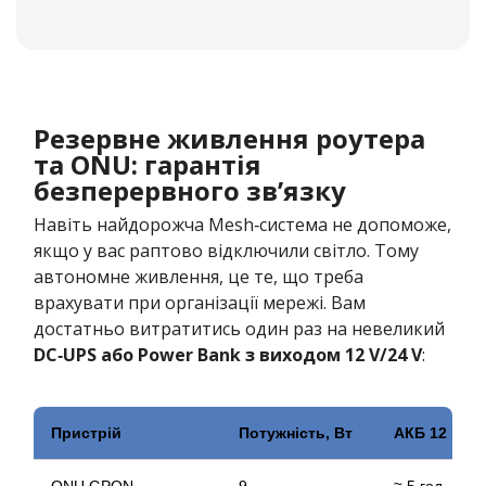
с. Кам’янка, магазин. «Бомок»
с. Кам’янка, магазин. “Аптека”
с. Червона Коса. Магазин «Ніка»(Дядя Федя), вул.
Мічуріна, 18а
с. Лиманське, Магазин «Золотий ключик», ДОС 150, 1
Резервне живлення роутера
поверх
та ONU: гарантія
с. Маразліївка, -> с.Олексіївка, вул. Нижня 32, маг.
безперервного зв’язку
«Затишок»
Навіть найдорожча Mesh‑система не допоможе,
с. Маяки. Магазин “Мобільні телефони”, вул. Богачова,
якщо у вас раптово відключили світло. Тому
85а (ринок)
автономне живлення, це те, що треба
с. Маяки. Магазин “Смайл”, вул. Богачова, 85а (ринок)
врахувати при організації мережі. Вам
с. Маяки. Магазин «Автозапчастини» навпроти ринку
достатньо витратитись один раз на невеликий
с. Молога. Магазин «Мандарин», вул. Кишинівська, 6а
DC‑UPS або Power Bank з виходом 12 V/24 V
:
с. Надлиманське. Магазин «Овідій»
с. Дослідне. Магазин «Бар»
с. Піонерське (с.Виноградне) Магазин ПП «У
Пристрій
Потужність, Вт
АКБ 12 В 7 
Олексієнка»
с. Секретарівка. Магазин(Продукти), вул. Гагаріна, 140
ONU GPON
9
≈ 5 год