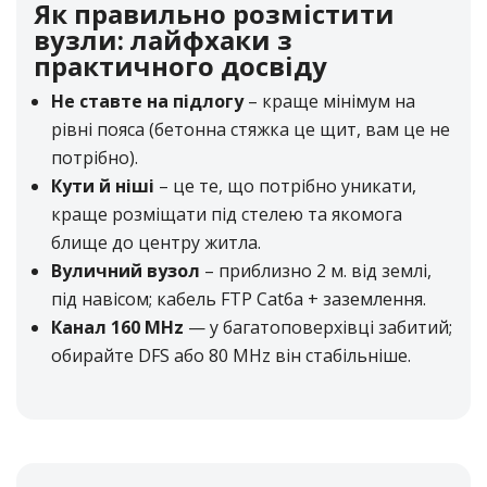
Як правильно розмістити
вузли: лайфхаки з
практичного досвіду
Не ставте на підлогу
– краще мінімум на
рівні пояса (бетонна стяжка це щит, вам це не
потрібно).
Кути й ніші
– це те, що потрібно уникати,
краще розміщати під стелею та якомога
блище до центру житла.
Вуличний вузол
– приблизно 2 м. від землі,
під навісом; кабель FTP Cat6a + заземлення.
Канал 160 MHz
— у багатоповерхівці забитий;
обирайте DFS або 80 MHz він стабільніше.