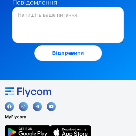
Повідомлення




MyFlycom