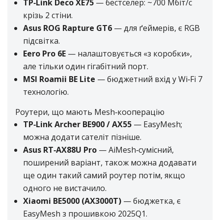
TP‑Link Deco XE75
— бестселер: ~700 Мбіт/с
крізь 2 стіни.
Адреса реалізації карток:
Asus ROG Rapture GT6
— для ґеймерів, є RGB
м. Біляївка. Магазин “MobiLand”, вул. Леніна, 129
підсвітка.
сел. Ілліча(Біляївка). Магазин «Універсам» СПД
Eero Pro 6E
— налаштовується «з коробки»,
Шевченка, вул. Садова, 2а
с. В.Дальник. Магазин “Продукти”, вул. Шкільна, 26а
але тільки один гігабітний порт.
с. В.Дальник. Магазин «Магазин», 1-й пров. Шевченка,
MSI Roamii BE Lite
— бюджетний вхід у Wi‑Fi 7
1-а
технологію.
с. В.Дальник. Магазин «Подарунки та Квіти», Маяцька
Роутери, що мають Mesh‑кооперацію
дорога, 20 (відділ «Ремонт одягу» Пн-Сб)
TP‑Link Archer BE900 / AX55
— EasyMesh;
с. Василівка, маг. «Все для дому» ПП Негріненко
м. Велика Михайлівка, універсам “Престиж”.
можна додати сателіт пізніше.
с. Градениці. Магазин (Попова), вул. Леніна,
Asus RT‑AX88U Pro
— AiMesh‑сумісний,
с. Градениці. Магазин (Лелека), вул. Леніна,
поширений варіант, також можна додавати
с. Градениці. Магазин «Продукти»(Байова), вул. Леніна,
ще один такий самий роутер потім, якщо
99
одного не вистачило.
с. Захарівка (Фрунзівка). Магазин «Універмаг»
Xiaomi BE5000 (AX3000T)
— бюджетка, є
с. Козацьке. Магазин «ПП Бузила», вул. Міщенка, 6
EasyMesh з прошивкою 2025Q1.
с. Козацьке. Магазин “Продукти”, вул. Міщенка, 2