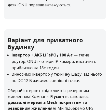
деякі ONU перезавантажуються.
Варіант для приватного
будинку
Інвертор + АКБ LiFePO₄ 100 А·г
— тягне
роутер, ONU і чотири IP‑камери, вистачить
приблизно на 18+ годин.
Виносимо інвертор у технічну шафу, від нього
по DC 12 В живимо зовнішні точки.
Обирай інтернет «під ключ» із резервним
живленням! Компанія
Flycom
встановлює
домашні мережі з Mesh‑покриттям та
резервним живленням
. Ми підберемо UPS,