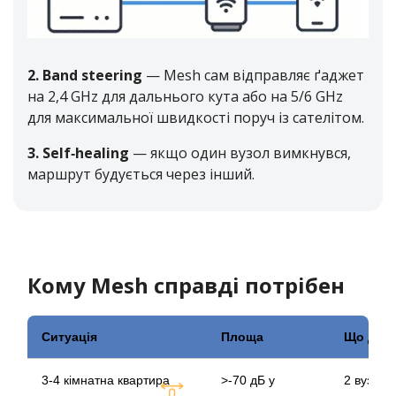
2. Band steering
— Mesh сам відправляє ґаджет
на 2,4 GHz для дальнього кута або на 5/6 GHz
для максимальної швидкості поруч із сателітом.
3. Self‑healing
— якщо один вузол вимкнувся,
маршрут будується через інший.
Кому Mesh справді потрібен
Ситуація
Площа
Що дає
3-4 кімнатна квартира
>‑70 дБ у
2 вузли 