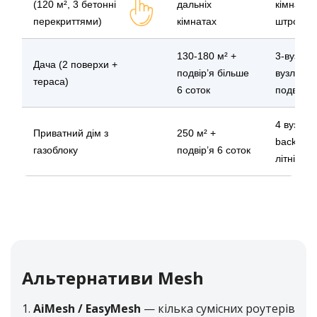
(120 м², 3 бетонні
дальніх
кімнати 
перекриттями)
кімнатах
штроб
130-180 м² +
3‑вузлов
Дача (2 поверхи +
подвір’я більше
вузлом з
тераса)
6 соток
подвір’ї
4 вузли (
Приватний дім з
250 м² +
backhaul
газоблоку
подвір’я 6 соток
літній ку
Альтернативи Mesh
AiMesh / EasyMesh
— кілька сумісних роутерів