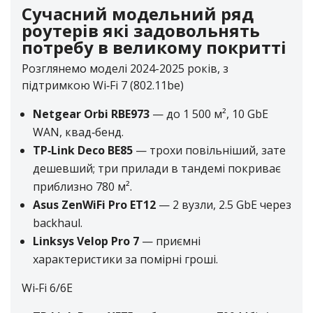
Сучасний модельний ряд
роутерів які задовольнять
потребу в великому покритті
Розглянемо моделі 2024-2025 років, з
підтримкою Wi‑Fi 7 (802.11be)
Netgear Orbi RBE973
— до 1 500 м², 10 GbE
WAN, квад‑бенд.
TP‑Link Deco BE85
— трохи повільніший, зате
дешевший; три прилади в тандемі покриває
приблизно 780 м².
Asus ZenWiFi Pro ET12
— 2 вузли, 2.5 GbE через
backhaul.
Linksys Velop Pro 7
— приємні
характеристики за помірні гроші.
Wi‑Fi 6/6E