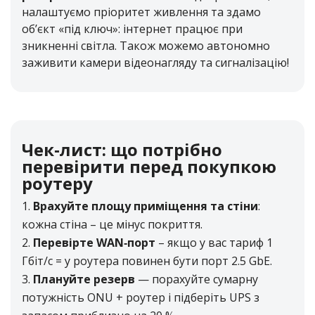
налаштуємо пріоритет живлення та здамо
об’єкт «під ключ»: інтернет працює при
зникненні світла. Також можемо автономно
заживити камери відеонагляду та сигналізацію!
Чек‑лист: що потрібно
перевірити перед покупкою
роутеру
Врахуйте площу приміщення та стіни
:
кожна стіна – це мінус покриття.
Перевірте WAN‑порт
– якщо у вас тариф 1
Гбіт/с = у роутера повинен бути порт 2.5 GbE.
Плануйте резерв
— порахуйте сумарну
потужність ONU + роутер і підберіть UPS з