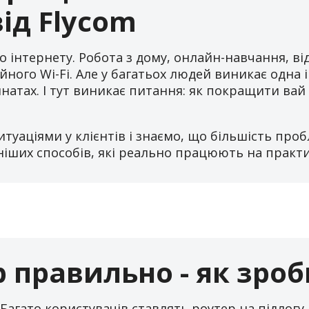
ід Flycom
о інтернету. Робота з дому, онлайн-навчання, ві
ійного Wi-Fi. Але у багатьох людей виникає одна 
натах. І тут виникає питання: як покращити вай 
туаціями у клієнтів і знаємо, що більшість про
ніших способів, які реально працюють на практи
Адреса реалізації карток:
м. Біляївка. Магазин “MobiLand”, вул. Леніна, 129
сел. Ілліча(Біляївка). Магазин «Універсам» СПД
Шевченка, вул. Садова, 2а
с. В.Дальник. Магазин “Продукти”, вул. Шкільна, 26а
 правильно - як зро
с. В.Дальник. Магазин «Магазин», 1-й пров. Шевченка,
1-а
агато користувачів ставлять роутер на підлогу, 