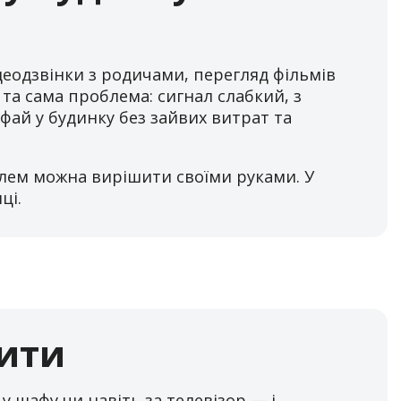
деодзвінки з родичами, перегляд фільмів
і та сама проблема: сигнал слабкий, з
фай у будинку без зайвих витрат та
блем можна вирішити своїми руками. У
ці.
бити
у шафу чи навіть за телевізор — і