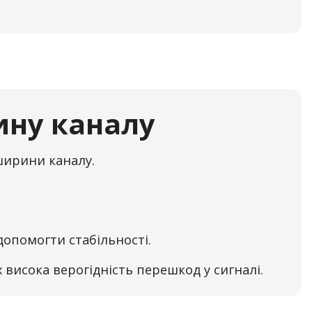
ину каналу
ширини каналу.
опомогти стабільності.
 висока верогідність перешкод у сигналі.