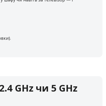
вки).
.4 GHz чи 5 GHz