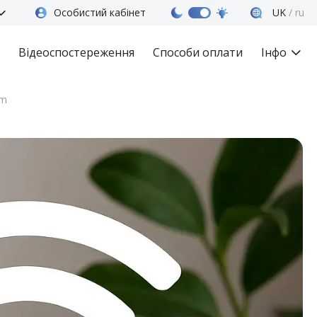
Особистий кабінет
uk
ru
Відеоспостереження
Способи оплати
Інфо
om