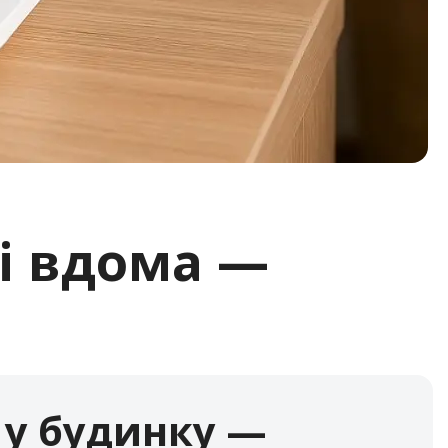
Fi вдома —
 у будинку —