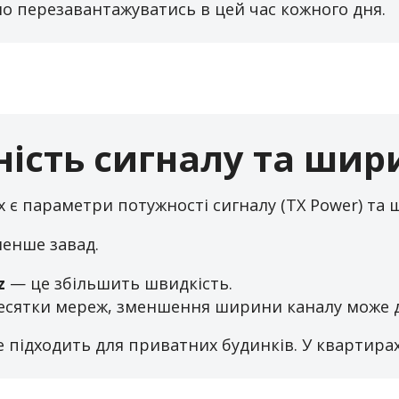
но перезавантажуватись в цей час кожного дня.
ість сигналу та шир
х є параметри потужності сигналу (TX Power) та 
енше завад.
z
— це збільшить швидкість.
десятки мереж, зменшення ширини каналу може д
 підходить для приватних будинків. У квартирах