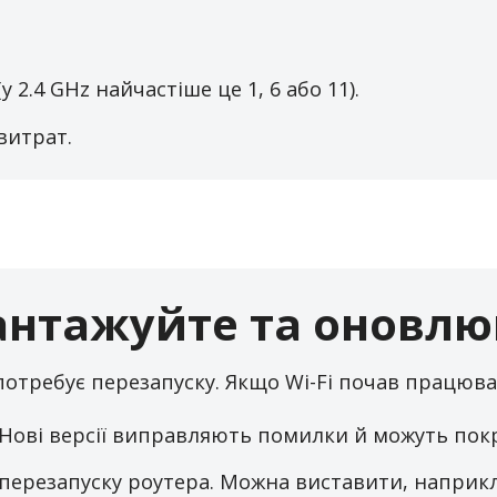
Кочубинського, 61а
с. Щербанка. Магазин «Продукти» (біля бару), вул.
Суворова
2.4 GHz найчастіше це 1, 6 або 11).
с. Яськи. Універсам “АННА”, вул. Леніна, 79
витрат.
антажуйте та оновлю
 потребує перезапуску. Якщо Wi-Fi почав працюв
 Нові версії виправляють помилки й можуть пок
 перезапуску роутера. Можна виставити, наприкл