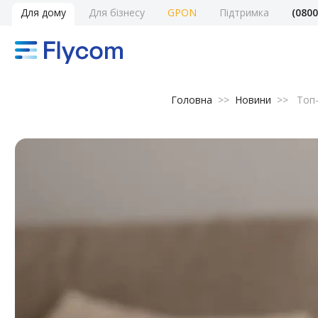
Для дому
Для бізнесу
GPON
Підтримка
(0800
Головна
>>
Новини
>>
Топ-