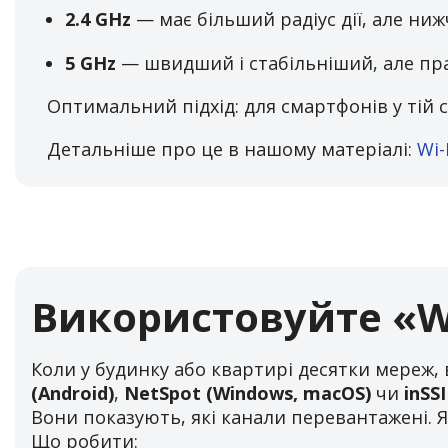
2.4 GHz
— має більший радіус дії, але ни
5 GHz
— швидший і стабільніший, але пр
Оптимальний підхід: для смартфонів у тій с
Детальніше про це в нашому матеріалі:
Wi-
Використовуйте «Wi
Коли у будинку або квартирі десятки мереж,
(Android)
,
NetSpot (Windows, macOS)
чи
inSS
Вони показують, які канали перевантажені. Я
Що робити: