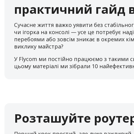
практичний гайд в
Сучасне життя важко уявити без стабільног
чи ігорка на консолі — усе це потребує над
перебоями або зовсім зникає в окремих кім
виклику майстра?
У Flycom ми постійно працюємо з такими си
цьому матеріалі ми зібрали 10 найефектив
Розташуйте роутер
Перший крок простий, але дуже важливий. Б