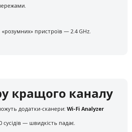
мережами.
и «розумних» пристроїв — 2.4 GHz.
ру кращого каналу
можуть додатки-сканери:
Wi-Fi Analyzer
 сусідів — швидкість падає.